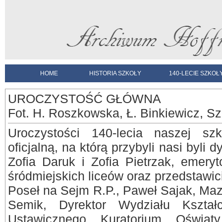
HOME
HISTORIA SZKOŁY
140-LECIE SZKOŁ
UROCZYSTOŚĆ GŁÓWNA
Fot. H. Roszkowska, Ł. Binkiewicz, Sz
Uroczystości 140-lecia naszej sz
oficjalną, na którą przybyli nasi byli
Zofia Daruk i Zofia Pietrzak, emeryt
śródmiejskich liceów oraz przedstawic
Poseł na Sejm R.P., Paweł Sajak, Maz
Semik, Dyrektor Wydziału Kształ
Ustawicznego Kuratorium Oświaty