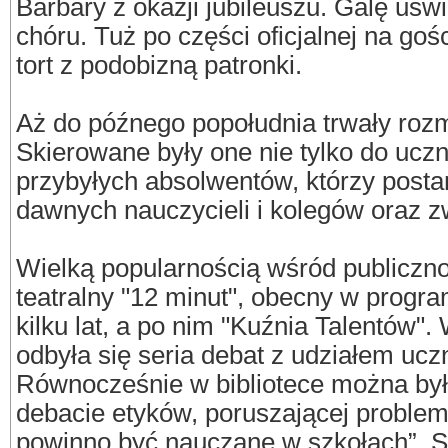
Barbary z okazji jubileuszu. Galę uświ
chóru. Tuż po części oficjalnej na goś
tort z podobizną patronki.
Aż do późnego popołudnia trwały rozm
Skierowane były one nie tylko do uczn
przybyłych absolwentów, którzy posta
dawnych nauczycieli i kolegów oraz z
Wielką popularnością wśród publicznoś
teatralny "12 minut", obecny w progr
kilku lat, a po nim "Kuźnia Talentów"
odbyła się seria debat z udziałem ucz
Równocześnie w bibliotece można był
debacie etyków, poruszającej proble
powinno być nauczane w szkołach”. 