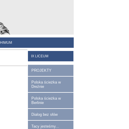
HIWUM
IX LICEUM
PROJEKTY
Polska ścieżka w
Dreźnie
Polska ścieżka w
Berlinie
Dialog bez słów
Tacy jesteśmy...