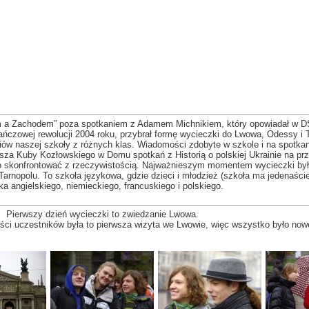
 a Zachodem” poza spotkaniem z Adamem Michnikiem, który opowiadał w DS
ańczowej rewolucji 2004 roku, przybrał formę wycieczki do Lwowa, Odessy i 
niów naszej szkoły z różnych klas. Wiadomości zdobyte w szkole i na spotka
a Kuby Kozłowskiego w Domu spotkań z Historią o polskiej Ukrainie na prz
o skonfrontować z rzeczywistością. Najważnieszym momentem wycieczki był
arnopolu. To szkoła językowa, gdzie dzieci i młodzież (szkoła ma jedenaście
ka angielskiego, niemieckiego, francuskiego i polskiego.
Pierwszy dzień wycieczki to zwiedzanie Lwowa.
ości uczestników była to pierwsza wizyta we Lwowie, więc wszystko było now