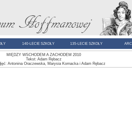
OŁY
140-LECIE SZKOŁY
135-LECIE SZKOŁY
ARC
MIĘDZY WSCHODEM A ZACHODEM 2010
Tekst: Adam Rębacz
djęć: Antonina Oraczewska, Marysia Kornacka i Adam Rębacz