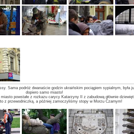
sy. Sama podróż dwanaście godzin ukraińskim pociągiem sypialnym, była ju
dopiero samo miasto!
, miasto powstałe z rozkazu carycy Katarzyny II z zabudową głównie dziewię
to z przewodniczką, a później zamoczyliśmy stopy w Morzu Czarnym!