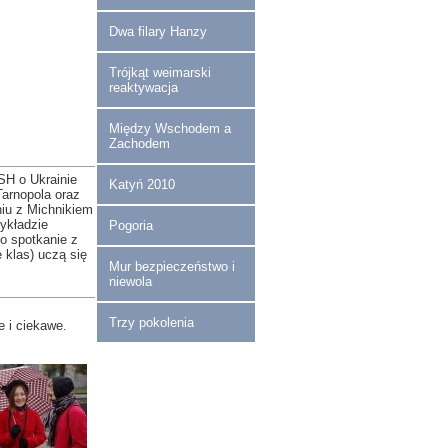
Dwa filary Hanzy
Trójkąt weimarski
reaktywacja
Między Wschodem a
Zachodem
H o Ukrainie
Katyń 2010
Tarnopola oraz
niu z Michnikiem
ykładzie
Pogoria
o spotkanie z
 klas) uczą się
Mur bezpieczeństwo i
niewola
Trzy pokolenia
e i ciekawe.