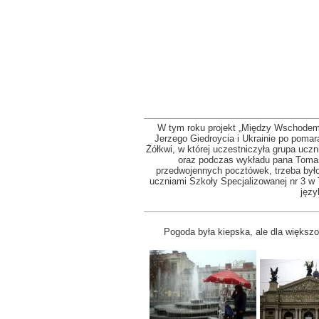
W tym roku projekt „Między Wschodem
Jerzego Giedroycia i Ukrainie po pomar
Żółkwi, w której uczestniczyła grupa ucz
oraz podczas wykładu pana Tomasz
przedwojennych pocztówek, trzeba był
uczniami Szkoły Specjalizowanej nr 3 w T
języ
Pogoda była kiepska, ale dla większ