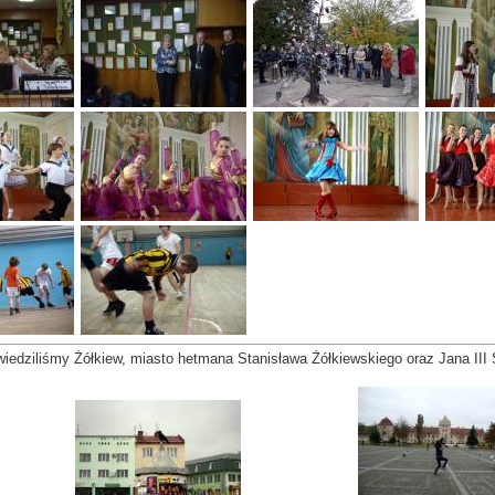
edziliśmy Żółkiew, miasto hetmana Stanisława Żółkiewskiego oraz Jana III 